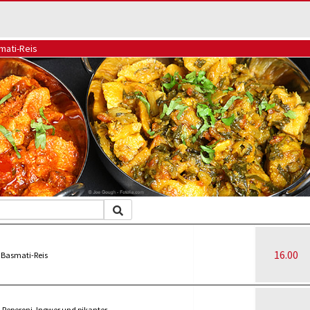
smati-Reis
16.00
 Basmati-Reis
 Peperoni, Ingwer und pikanter