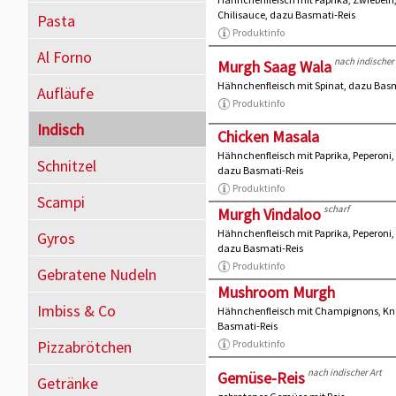
Chilisauce, dazu Basmati-Reis
Pasta
Produktinfo
Al Forno
nach indischer 
Murgh Saag Wala
Hähnchenfleisch mit Spinat, dazu Basm
Aufläufe
Produktinfo
Indisch
Chicken Masala
Hähnchenfleisch mit Paprika, Peperoni
Schnitzel
dazu Basmati-Reis
Produktinfo
Scampi
scharf
Murgh Vindaloo
Hähnchenfleisch mit Paprika, Peperoni,
Gyros
dazu Basmati-Reis
Produktinfo
Gebratene Nudeln
Mushroom Murgh
Imbiss & Co
Hähnchenfleisch mit Champignons, Kn
Basmati-Reis
Pizzabrötchen
Produktinfo
nach indischer Art
Gemüse-Reis
Getränke