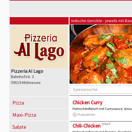
Indische Gerichte - jeweils mit Ba
Pizzeria Al Lago
Bahnhofstr. 3
59519 Möhnesee
Chicken Curry
Pizza
Hähnchenfleisch mit Currysauce, dazu
Maxi-Pizza
Produktinfo
scharf
Chili-Chicken
Salate
Hähnchenfleisch mit Paprika, Zwiebeln,